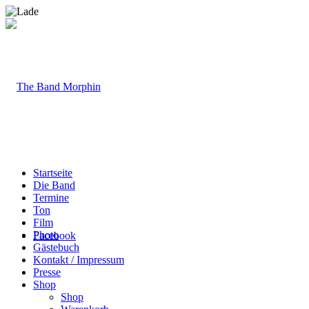
Startseite
Die Band
Termine
Ton
Film
Photo
Facebook
Gästebuch
Kontakt / Impressum
Presse
Shop
Shop