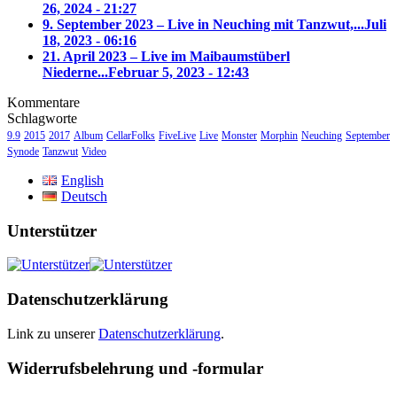
26, 2024 - 21:27
9. September 2023 – Live in Neuching mit Tanzwut,...
Juli
18, 2023 - 06:16
21. April 2023 – Live im Maibaumstüberl
Niederne...
Februar 5, 2023 - 12:43
Kommentare
Schlagworte
9.9
2015
2017
Album
CellarFolks
FiveLive
Live
Monster
Morphin
Neuching
September
Synode
Tanzwut
Video
English
Deutsch
Unterstützer
Datenschutzerklärung
Link zu unserer
Datenschutzerklärung
.
Widerrufsbelehrung und -formular