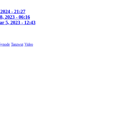
 2024 - 21:27
18, 2023 - 06:16
r 5, 2023 - 12:43
Synode
Tanzwut
Video