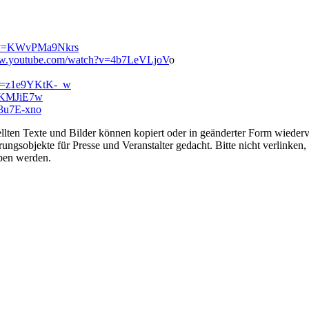
h?v=KWvPMa9Nkrs
ww.youtube.com/watch?v=4b7LeVLjoV
o
?v=z1e9YKtK-_w
erKMJiE7w
43u7E-xno
ellten Texte und Bilder können kopiert oder in geänderter Form wiede
rungsobjekte für Presse und Veranstalter gedacht. Bitte nicht verlinke
oben werden.