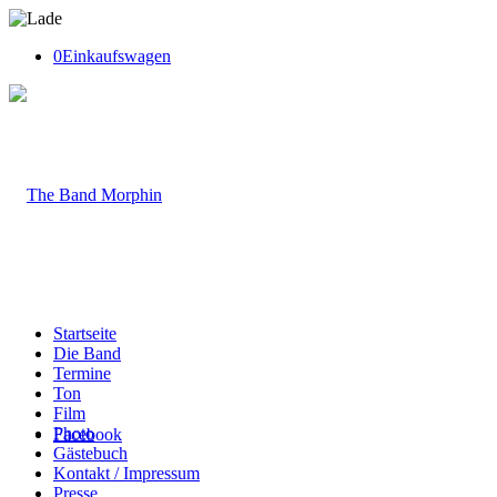
0
Einkaufswagen
Startseite
Die Band
Termine
Ton
Film
Photo
Facebook
Gästebuch
Kontakt / Impressum
Presse