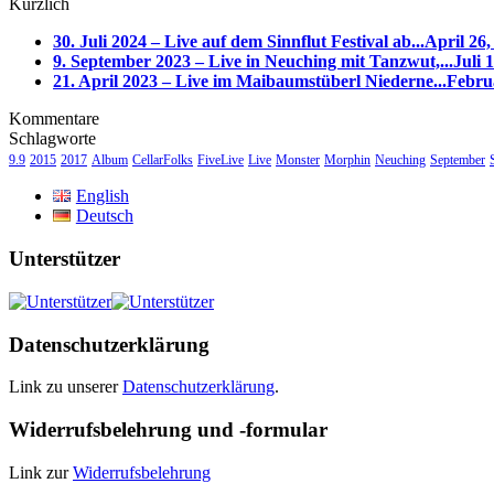
Kürzlich
30. Juli 2024 – Live auf dem Sinnflut Festival ab...
April 26,
9. September 2023 – Live in Neuching mit Tanzwut,...
Juli 
21. April 2023 – Live im Maibaumstüberl Niederne...
Februa
Kommentare
Schlagworte
9.9
2015
2017
Album
CellarFolks
FiveLive
Live
Monster
Morphin
Neuching
September
English
Deutsch
Unterstützer
Datenschutzerklärung
Link zu unserer
Datenschutzerklärung
.
Widerrufsbelehrung und -formular
Link zur
Widerrufsbelehrung