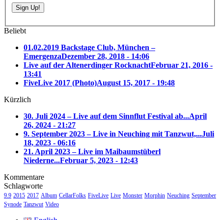
Beliebt
01.02.2019 Backstage Club, München –
Emergenza
Dezember 28, 2018 - 14:06
Live auf der Altenerdinger Rocknacht
Februar 21, 2016 -
13:41
FiveLive 2017 (Photo)
August 15, 2017 - 19:48
Kürzlich
30. Juli 2024 – Live auf dem Sinnflut Festival ab...
April
26, 2024 - 21:27
9. September 2023 – Live in Neuching mit Tanzwut,...
Juli
18, 2023 - 06:16
21. April 2023 – Live im Maibaumstüberl
Niederne...
Februar 5, 2023 - 12:43
Kommentare
Schlagworte
9.9
2015
2017
Album
CellarFolks
FiveLive
Live
Monster
Morphin
Neuching
September
Synode
Tanzwut
Video