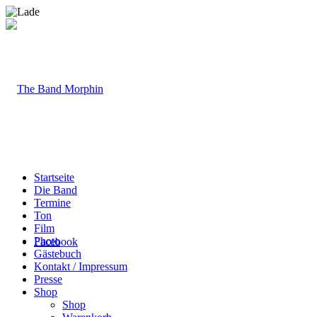
Startseite
Die Band
Termine
Ton
Film
Photo
Facebook
Gästebuch
Kontakt / Impressum
Presse
Shop
Shop