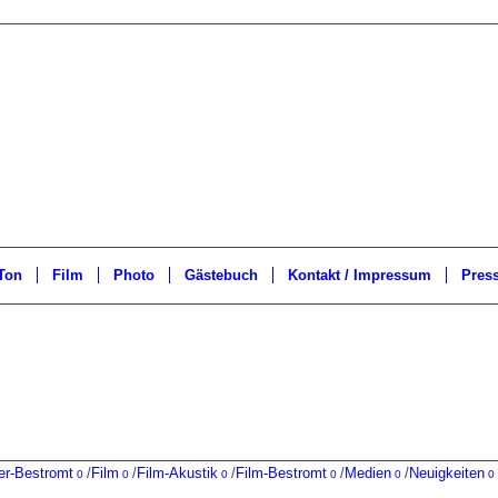
Ton
Film
Photo
Gästebuch
Kontakt / Impressum
Pres
er-Bestromt
/
Film
/
Film-Akustik
/
Film-Bestromt
/
Medien
/
Neuigkeiten
0
0
0
0
0
0