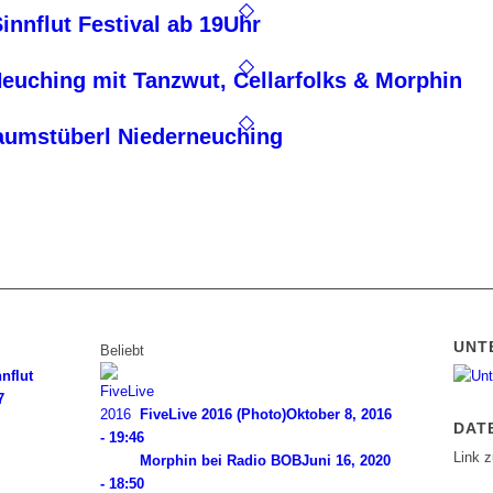
Sinnflut Festival ab 19Uhr
Neuching mit Tanzwut, Cellarfolks & Morphin
baumstüberl Niederneuching
UNT
Beliebt
nflut
7
FiveLive 2016 (Photo)
Oktober 8, 2016
DAT
- 19:46
Link 
Morphin bei Radio BOB
Juni 16, 2020
- 18:50