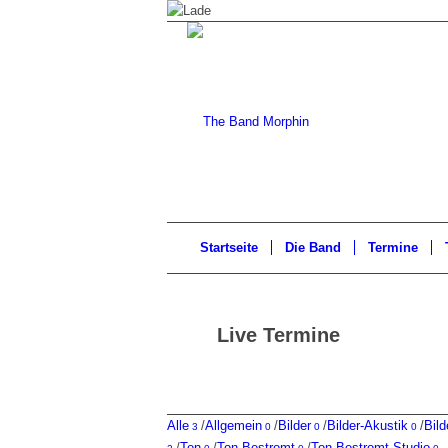
Startseite
Die Band
Termine
Live Termine
Alle
/
Allgemein
/
Bilder
/
Bilder-Akustik
/
Bild
3
0
0
0
/
Ton
/
Ton-Bestromt
/
Ton-Bestromt-Studio